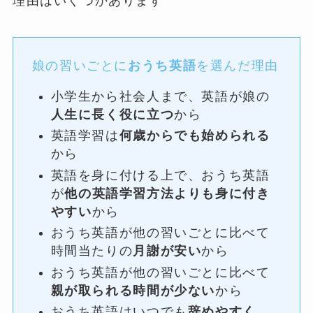
理由はいくつかあります
娘の習いごとに
おうち英語
を選んだ理由
小学生から社会人まで、英語が娘の
人生に長く役に立つ
から
英語学習は
何歳からでも始められる
から
英語を身に付ける上で、おうち英語
が
他の英語学習方法よりも身に付き
やすい
から
おうち英語が他の習いごとに比べて
時間当たりの
月謝が安い
から
おうち英語が他の習いごとに比べて
親が取られる時間が少ない
から
おうち英語はいつでも
辞めやすく
、