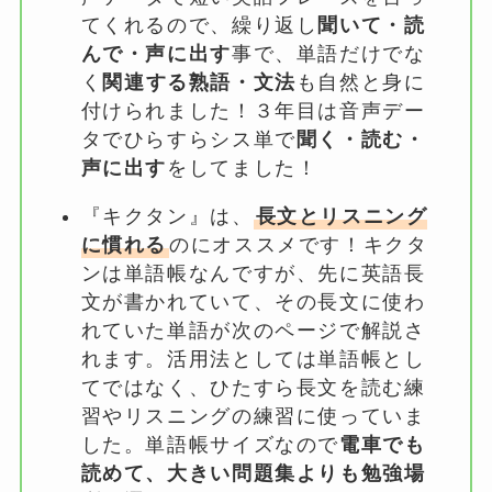
てくれるので、繰り返し
聞いて・読
んで・声に出す
事で、単語だけでな
く
関連する熟語・文法
も自然と身に
付けられました！３年目は音声デー
タでひらすらシス単で
聞く・読む・
声に出す
をしてました！
『キクタン』は、
長文とリスニング
に慣れる
のにオススメです！キクタ
ンは単語帳なんですが、先に英語長
文が書かれていて、その長文に使わ
れていた単語が次のページで解説さ
れます。活用法としては単語帳とし
てではなく、ひたすら長文を読む練
習やリスニングの練習に使っていま
した。単語帳サイズなので
電車でも
読めて、大きい問題集よりも勉強場